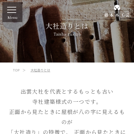
Menu
大社造りとは
Taisha zukuri
TOP
大社造りとは
出雲大社を代表とするもっとも古い
寺社建築様式の一つです。
正面から見たときに屋根が八の字に見えるも
のが
「大社造り」の特徴で、
正面から見たときに