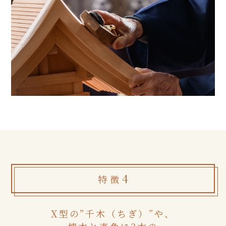
4
特徴
X型の”千木（ちぎ）”や、