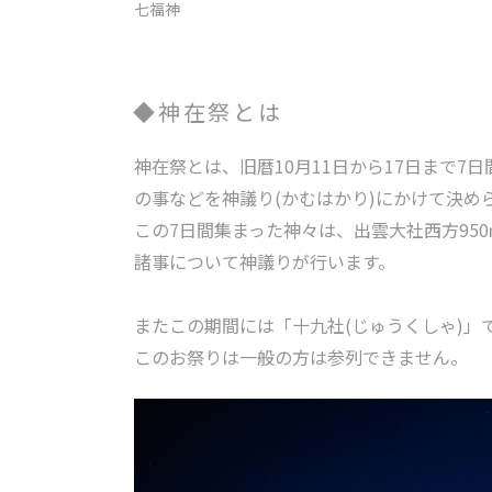
七福神
神在祭とは
神在祭とは、旧暦10月11日から17日まで
の事などを神議り(かむはかり)にかけて決め
この7日間集まった神々は、出雲大社西方95
諸事について神議りが行います。
またこの期間には「十九社(じゅうくしゃ)」
このお祭りは一般の方は参列できません。