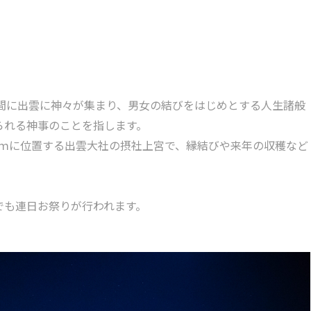
7日間に出雲に神々が集まり、男女の結びをはじめとする人生諸般
られる神事のことを指します。
0ｍに位置する出雲大社の摂社上宮で、縁結びや来年の収穫など
でも連日お祭りが行われます。